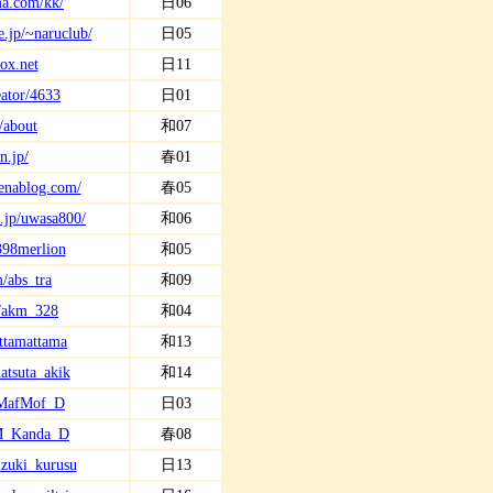
a.com/kk/
日06
e.jp/~naruclub/
日05
box.net
日11
reator/4633
日01
p/about
和07
n.jp/
春01
tenablog.com/
春05
o.jp/uwasa800/
和06
/398merlion
和05
m/abs_tra
和09
m/akm_328
和04
attamattama
和13
Katsuta_akik
和14
m/MafMof_D
日03
m/M_Kanda_D
春08
hizuki_kurusu
日13