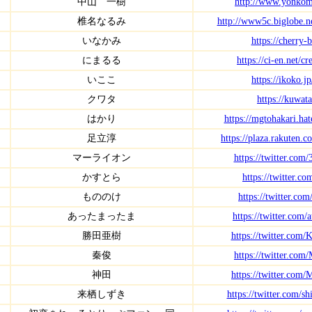
中山 一樹
http://www.yonkom
椎名なるみ
http://www5c.biglobe.n
いなかみ
https://cherry-
にまるる
https://ci-en.net/c
いここ
https://ikoko.j
クワタ
https://kuwata
はかり
https://mgtohakari.ha
足立淳
https://plaza.rakuten.c
マーライオン
https://twitter.com
かすとら
https://twitter.co
もののけ
https://twitter.co
あったまったま
https://twitter.com/
勝田亜樹
https://twitter.com/
秦俊
https://twitter.co
神田
https://twitter.co
来栖しずき
https://twitter.com/s