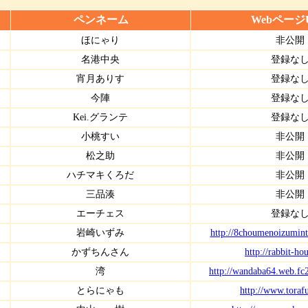
ペンネーム
Webページ
ほにゃり
非公開
名港中央
登録な
宵月ありす
登録な
今陣
登録な
Kei.グランテ
登録な
小桃すい
非公開
松之助
非公開
ハチマキくろだ
非公開
三品湊
非公開
エーチェス
登録な
岩崎いずみ
http://8choumenoizumint
かずちんさん
http://rabbit-ho
湾
http://wandaba64.web.fc
とらにゃも
http://www.torafu