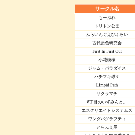
サークル名
もーぶれ
トリトン公団
ふらいんぐえびふらい
古代藍色研究会
First In First Out
小花模様
ジャム・パラダイス
ハチマキ球団
LImpid Path
サクラマチ
8丁目のいずみんと。
エスクリエイトシステムズ
ワンダバグラフティ
とらふえ屋