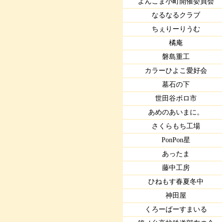
よんこま小町開催委員会
なるなるクラブ
ちぇりーりうむ
橘庵
磐島重工
カラーひよこ愛好会
墓石の下
世田谷ボロ市
あめのあいまに。
さくらもち工場
PonPon星
あったま
藤中工房
ひねもす春夏冬中
神田屋
くろーばーすまいる