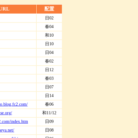
URL
配置
日02
し
春04
し
和10
し
日10
し
日04
春02
日12
春03
日07
し
日14
o.blog.fc2.com/
春06
use.org/
和11/12
2.com/index.htm
日09
eya.net/
日08