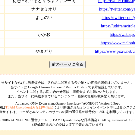
初恋＊れ～るとりっぷファン一同
https://twitter.com/so
ナナセミオリ
https://twitter.com
よしのい
https://twitter.com
https://utkiraracircl
かかお
https://watagas
https://www.melonb
やまどり
https://www.pixiv.net/
当サイトならびに当準備会は、各作品に関連する各企業との直接的関係はございません。
当サイトは Google Chrome Browser / Mozilla Firefox で表示確認しています。
イベントに関するお問い合わせ等は、準備会までお願いいたします。
また、当サイトに掲載されているコンテンツ・画像の無断転載を堅く禁じます。
Advanced ONly Event manaGement Interface ("AONEGI") Version.3.3ops
GIは
TEAM Operations(みな日準備会)
により開発されたオンラインイベント申し込みシステ
当サイトは、ユーザと本システムのサーバの間の通信路の暗号化に SSL を利用しています
(C) 2008- AONEGI.NET運営チーム（TEAM Operations/みな日準備会） All rights reserved. / info
(SPAM防止のため＠は大文字で書かれています)