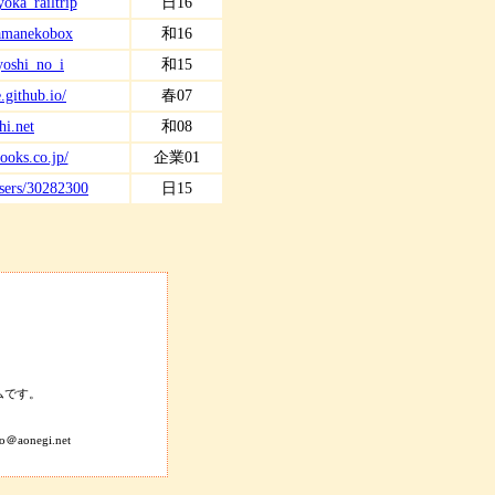
yoka_railtrip
日16
/yamanekobox
和16
/yoshi_no_i
和15
e.github.io/
春07
hi.net
和08
ooks.co.jp/
企業01
users/30282300
日15
ムです。
。
＠aonegi.net