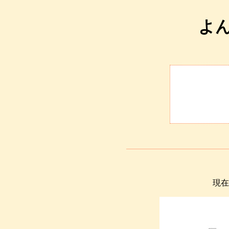
よん
現在