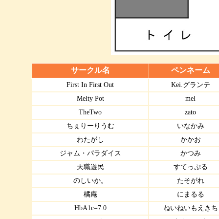
サークル名
ペンネーム
First In First Out
Kei.グランテ
Melty Pot
mel
TheTwo
zato
ちぇりーりうむ
いなかみ
わたがし
かかお
ジャム・パラダイス
かつみ
天職遊民
すてっぷる
のしいか。
たそがれ
橘庵
にまるる
HbA1c=7.0
ねいねいもえきち