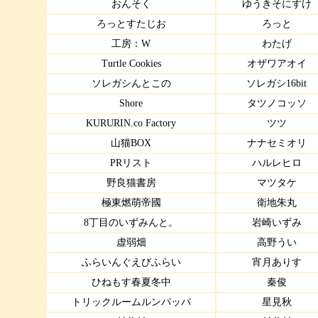
おんそく
ゆうきそにすけ
ろっとすたじお
ろっと
工房：W
わたげ
Turtle Cookies
オザワアオイ
ソレガシんとこの
ソレガシ16bit
Shore
タツノコッソ
KURURIN.co Factory
ツツ
山猫BOX
ナナセミオリ
PRリスト
ハルレヒロ
野良猫書房
マツタケ
極東燃萌帝國
衛地朱丸
8丁目のいずみんと。
岩崎いずみ
虚弱畑
高野うい
ふらいんぐえびふらい
宵月ありす
ひねもす春夏冬中
秦俊
トリックルームルンパッパ
星見秋